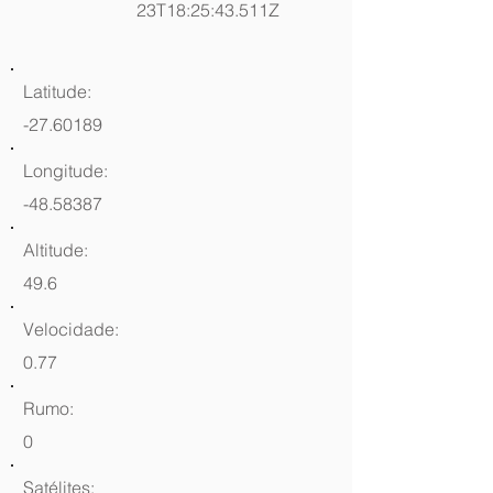
23T18:25:43.511Z
Latitude:
-27.60189
Longitude:
-48.58387
Altitude:
49.6
Velocidade:
0.77
Rumo:
0
Satélites: