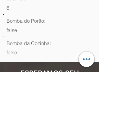
6
Bomba do Porão:
false
Bomba da Cozinha:
false
ESPERAMOS SEU
CONTATO
(48) 99964.9970
Rua Antenor Borges, 761 Canasvieiras,
Florianópolis - SC,
88054-070