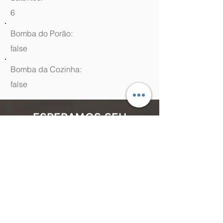
6
Bomba do Porão:
false
Bomba da Cozinha:
false
ESPERAMOS SEU
CONTATO
(48) 99964.9970
Rua Antenor Borges, 761 Canasvieiras,
Florianópolis - SC,
88054-070