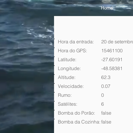
Home
Hora da entrada:
20 de setembr
Hora do GPS:
15461100
Latitude:
-27.60191
Longitude:
-48.58381
Altitude:
62.3
Velocidade:
0.07
Rumo:
0
Satélites:
6
Bomba do Porão:
false
Bomba da Cozinha:
false