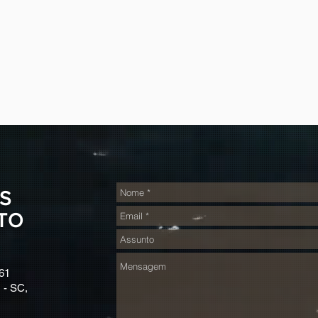
S
TO
61
 - SC,