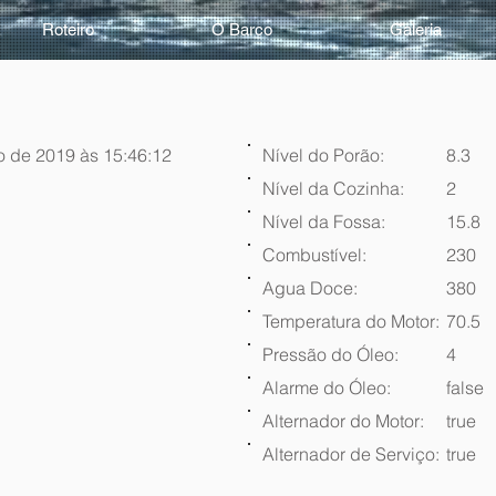
Roteiro
O Barco
Galeria
o de 2019 às 15:46:12
Nível do Porão:
8.3
Nível da Cozinha:
2
Nível da Fossa:
15.8
Combustível:
230
Agua Doce:
380
Temperatura do Motor:
70.5
Pressão do Óleo:
4
Alarme do Óleo:
false
Alternador do Motor:
true
Alternador de Serviço:
true