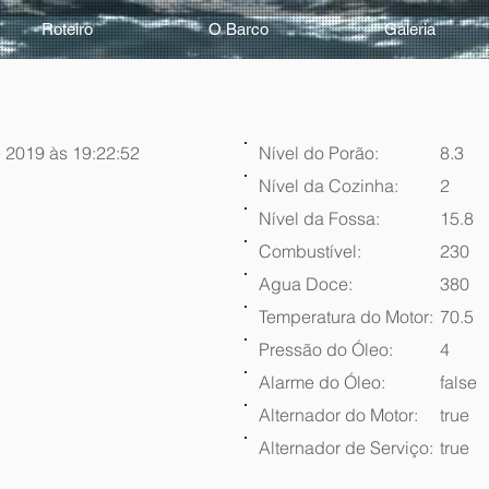
Roteiro
O Barco
Galeria
 2019 às 19:22:52
Nível do Porão:
8.3
Nível da Cozinha:
2
Nível da Fossa:
15.8
Combustível:
230
Agua Doce:
380
Temperatura do Motor:
70.5
Pressão do Óleo:
4
Alarme do Óleo:
false
Alternador do Motor:
true
Alternador de Serviço:
true