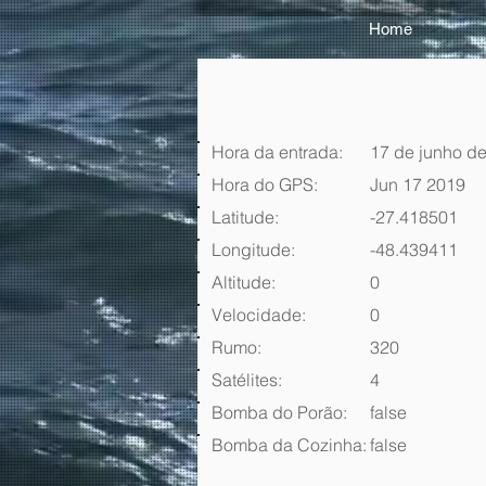
Home
Hora da entrada:
17 de junho de
Hora do GPS:
Jun 17 2019
Latitude:
-27.418501
Longitude:
-48.439411
Altitude:
0
Velocidade:
0
Rumo:
320
Satélites:
4
Bomba do Porão:
false
Bomba da Cozinha:
false