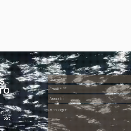
S
TO
61
 - SC,