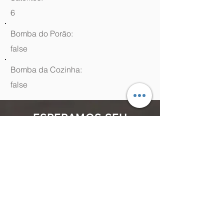
6
Bomba do Porão:
false
Bomba da Cozinha:
false
ESPERAMOS SEU
CONTATO
(48) 99964.9970
Rua Antenor Borges, 761 Canasvieiras,
Florianópolis - SC,
88054-070