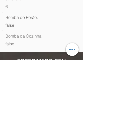
6
Bomba do Porão:
false
Bomba da Cozinha:
false
ESPERAMOS SEU
CONTATO
(48) 99964.9970
Rua Antenor Borges, 761 Canasvieiras,
Florianópolis - SC,
88054-070